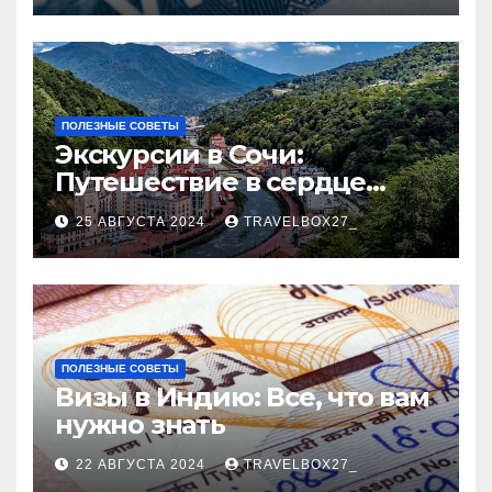
ПОЛЕЗНЫЕ СОВЕТЫ
Экскурсии в Сочи:
Путешествие в сердце
Черноморского курорта
25 АВГУСТА 2024
TRAVELBOX27_
ПОЛЕЗНЫЕ СОВЕТЫ
Визы в Индию: Все, что вам
нужно знать
22 АВГУСТА 2024
TRAVELBOX27_