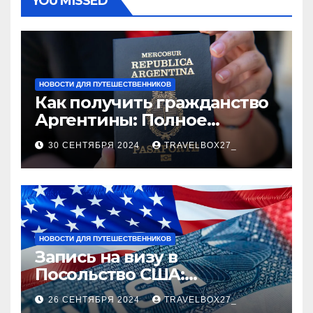
YOU MISSED
НОВОСТИ ДЛЯ ПУТЕШЕСТВЕННИКОВ
Как получить гражданство
Аргентины: Полное
руководство
30 СЕНТЯБРЯ 2024
TRAVELBOX27_
НОВОСТИ ДЛЯ ПУТЕШЕСТВЕННИКОВ
Запись на визу в
Посольство США:
Пошаговое руководство
26 СЕНТЯБРЯ 2024
TRAVELBOX27_