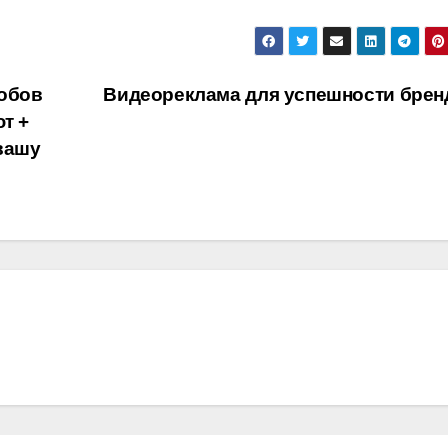
собов
Видеореклама для успешности бре
т +
вашу