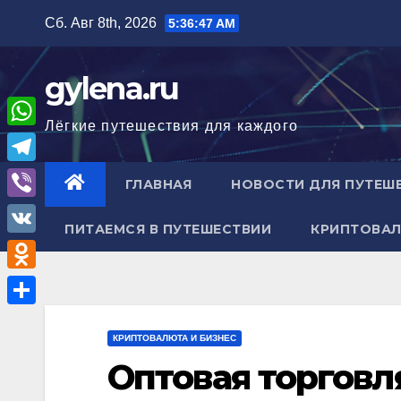
Перейти
Сб. Авг 8th, 2026
5:36:48 AM
к
содержимому
gylena.ru
Лёгкие путешествия для каждого
W
h
T
ГЛАВНАЯ
НОВОСТИ ДЛЯ ПУТЕШ
a
e
V
t
ПИТАЕМСЯ В ПУТЕШЕСТВИИ
КРИПТОВАЛ
l
i
V
s
e
b
K
A
O
g
e
p
d
r
О
r
p
n
КРИПТОВАЛЮТА И БИЗНЕС
a
т
Оптовая торговл
o
m
п
k