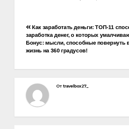
Навигация
Как заработать деньги: ТОП-11 спо
заработка денег, о которых умалчиваю
по
Бонус: мысли, способные повернуть 
записям
жизнь на 360 градусов!
От
travelbox27_