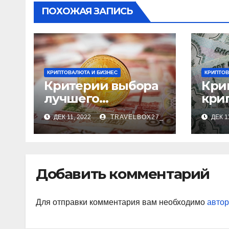
ПОХОЖАЯ ЗАПИСЬ
КРИПТОВАЛЮТА И БИЗНЕС
КРИПТОВ
Критерии выбора
Кри
лучшего
кри
обменника
ий 
ДЕК 11, 2022
TRAVELBOX27_
ДЕК 1
Добавить комментарий
Для отправки комментария вам необходимо
автор