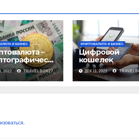
АЛЮТА И БИЗНЕС
КРИПТОВАЛЮТА И БИЗНЕС
птовалюта –
Цифровой
птографическ
кошелек
бизнес
1, 2022
TRAVELBOX27_
ДЕК 11, 2022
TRAVELB
изоваться
.