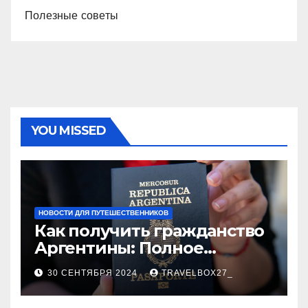
Полезные советы
YOU MISSED
НОВОСТИ ДЛЯ ПУТЕШЕСТВЕННИКОВ
Как получить гражданство
Аргентины: Полное
руководство
30 СЕНТЯБРЯ 2024
TRAVELBOX27_