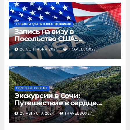
НОВОСТИ ДЛЯ ПУТЕШЕСТВЕННИКОВ
Запись на визу в
Посольство США:
Пошаговое руководство
26 СЕНТЯБРЯ 2024
TRAVELBOX27_
ПОЛЕЗНЫЕ СОВЕТЫ
Экскурсии в Сочи:
Путешествие в сердце
Черноморского курорта
25 АВГУСТА 2024
TRAVELBOX27_