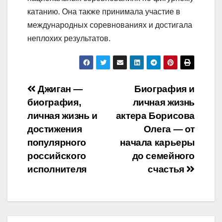
катанию. Она также принимала участие в
международных соревнованиях и достигала
неплохих результатов.
Навигация
Джиган —
Биография и
биография,
личная жизнь
по
личная жизнь и
актера Борисова
записям
достижения
Олега — от
популярного
начала карьеры
российского
до семейного
исполнителя
счастья