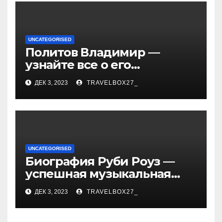
UNCATEGORISED
Политов Владимир —
узнайте все о его
биографии, возрасте и
ДЕК 3, 2023
TRAVELBOX27_
впечатляющих
достижениях!
UNCATEGORISED
Биография Руби Роуз —
успешная музыкальная
карьера, личная жизнь и
ДЕК 3, 2023
TRAVELBOX27_
знаковые достижения