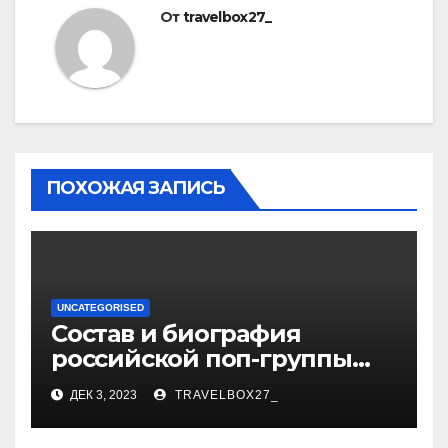
От
travelbox27_
ПОХОЖАЯ ЗАПИСЬ
UNCATEGORISED
Состав и биография
российской поп-группы
«Иванушки интернешнл»
ДЕК 3, 2023
TRAVELBOX27_
— история успеха, музыка
и судьбы участников