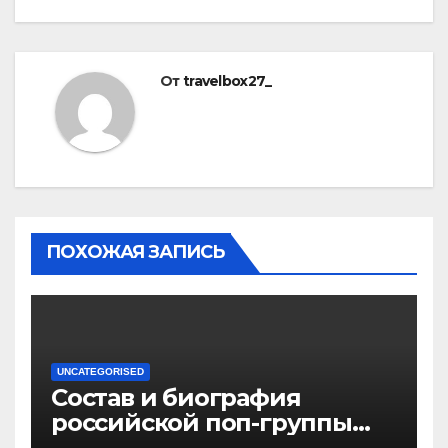
От
travelbox27_
ПОХОЖАЯ ЗАПИСЬ
UNCATEGORISED
Состав и биография
российской поп-группы
«Иванушки интернешнл»