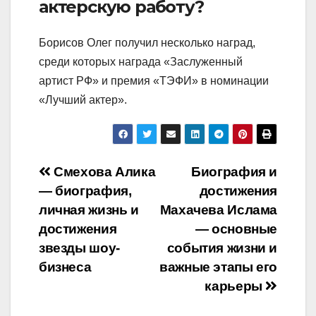
актерскую работу?
Борисов Олег получил несколько наград,
среди которых награда «Заслуженный
артист РФ» и премия «ТЭФИ» в номинации
«Лучший актер».
Навигация
Смехова Алика
Биография и
— биография,
достижения
по
личная жизнь и
Махачева Ислама
записям
достижения
— основные
звезды шоу-
события жизни и
бизнеса
важные этапы его
карьеры