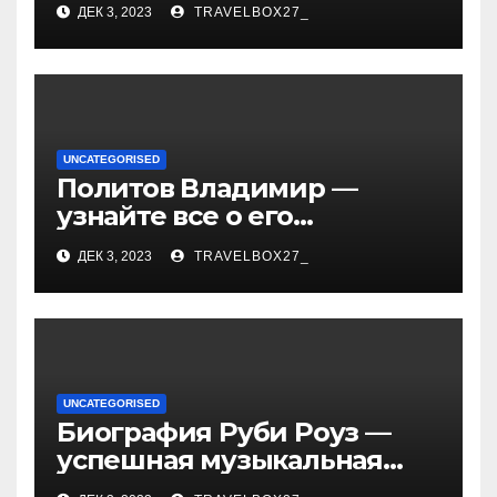
ДЕК 3, 2023
TRAVELBOX27_
— история успеха, музыка
и судьбы участников
UNCATEGORISED
Политов Владимир —
узнайте все о его
биографии, возрасте и
ДЕК 3, 2023
TRAVELBOX27_
впечатляющих
достижениях!
UNCATEGORISED
Биография Руби Роуз —
успешная музыкальная
карьера, личная жизнь и