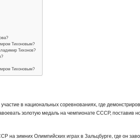
ова?
миром Тихоновым?
Владимир Тихонов?
в?
миром Тихоновым?
ь участие в национальных соревнованиях, где демонстриро
 завоевать золотую медаль на чемпионате СССР, поставив 
СР на зимних Олимпийских играх в Зальцбурге, где он зав