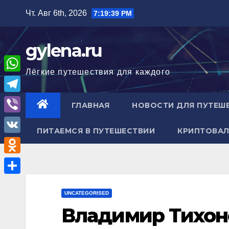
Перейти
Чт. Авг 6th, 2026
7:19:40 PM
к
содержимому
gylena.ru
Лёгкие путешествия для каждого
W
h
T
ГЛАВНАЯ
НОВОСТИ ДЛЯ ПУТЕШ
a
e
V
t
ПИТАЕМСЯ В ПУТЕШЕСТВИИ
КРИПТОВАЛ
l
i
V
s
e
b
K
A
O
g
e
p
d
r
О
r
p
n
UNCATEGORISED
a
т
Владимир Тихон
o
m
п
k