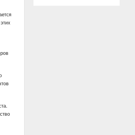
ается
 этих
оров
о
нтов
та.
ество