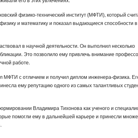
рживали его в этих увлечениях.
овский физико-технический институт (МФТИ), который счит
л физику и математику и показал выдающиеся способности в
аствовал в научной деятельности. Он выполнил несколько
убликации. Это позволило ему привлечь внимание професс
учной работе.
л МФТИ с отличием и получил диплом инженера-физика. Ег
ринесла ему репутацию одного из самых талантливых студе
ормировании Владимира Тихонова как ученого и специалис
торые помогли ему в дальнейшей карьере и принесли множ
.