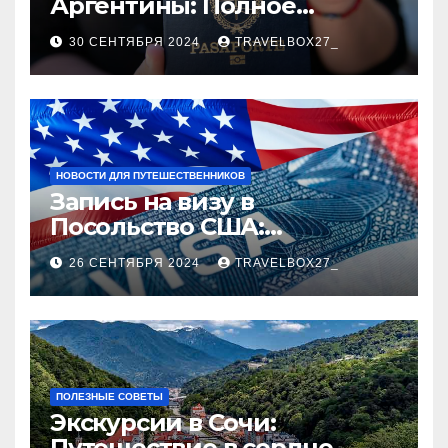
Аргентины: Полное
руководство
30 СЕНТЯБРЯ 2024
TRAVELBOX27_
НОВОСТИ ДЛЯ ПУТЕШЕСТВЕННИКОВ
Запись на визу в
Посольство США:
Пошаговое руководство
26 СЕНТЯБРЯ 2024
TRAVELBOX27_
ПОЛЕЗНЫЕ СОВЕТЫ
Экскурсии в Сочи:
Путешествие в сердце