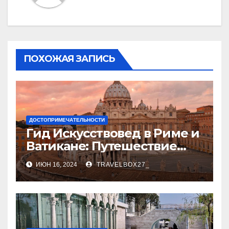
ПОХОЖАЯ ЗАПИСЬ
ДОСТОПРИМЕЧАТЕЛЬНОСТИ
Гид Искусствовед в Риме и
Ватикане: Путешествие
Сквозь Века Искусства
ИЮН 16, 2024
TRAVELBOX27_