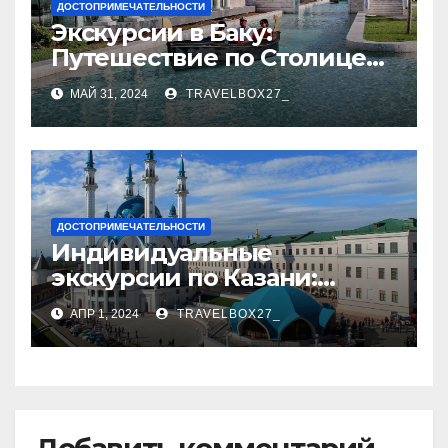
ДОСТОПРИМЕЧАТЕЛЬНОСТИ
Экскурсии в Баку:
Путешествие по Столице
Азербайджана
МАЙ 31, 2024
TRAVELBOX27_
ДОСТОПРИМЕЧАТЕЛЬНОСТИ
Индивидуальные
экскурсии по Казани:
откройте город с новой
АПР 1, 2024
TRAVELBOX27_
стороны