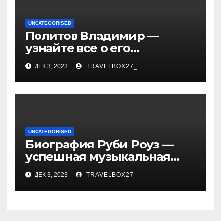
UNCATEGORISED
Политов Владимир —
узнайте все о его
биографии, возрасте и
ДЕК 3, 2023
TRAVELBOX27_
впечатляющих
достижениях!
UNCATEGORISED
Биография Руби Роуз —
успешная музыкальная
карьера, личная жизнь и
ДЕК 3, 2023
TRAVELBOX27_
знаковые достижения