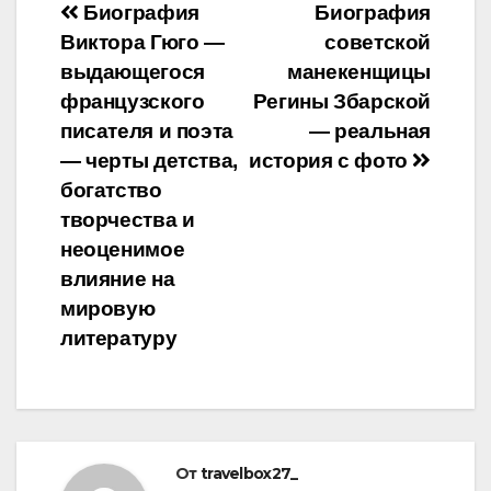
Навигация
Биография
Биография
Виктора Гюго —
советской
по
выдающегося
манекенщицы
записям
французского
Регины Збарской
писателя и поэта
— реальная
— черты детства,
история с фото
богатство
творчества и
неоценимое
влияние на
мировую
литературу
От
travelbox27_