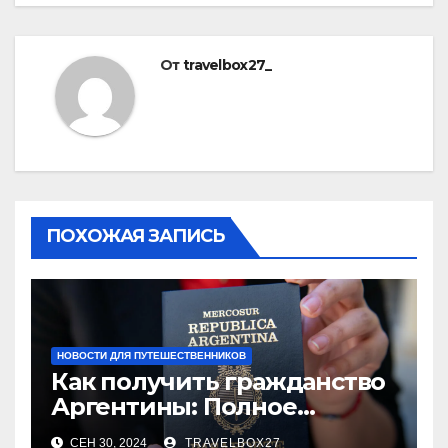
От
travelbox27_
ПОХОЖАЯ ЗАПИСЬ
НОВОСТИ ДЛЯ ПУТЕШЕСТВЕННИКОВ
Как получить гражданство
Аргентины: Полное
руководство
СЕН 30, 2024
TRAVELBOX27_