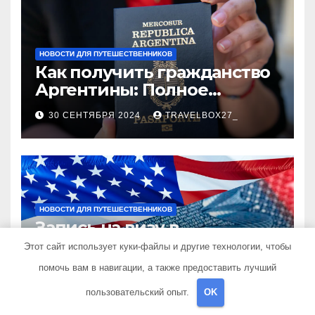
НОВОСТИ ДЛЯ ПУТЕШЕСТВЕННИКОВ
Как получить гражданство
Аргентины: Полное
руководство
30 СЕНТЯБРЯ 2024
TRAVELBOX27_
НОВОСТИ ДЛЯ ПУТЕШЕСТВЕННИКОВ
Запись на визу в
Посольство США:
Этот сайт использует куки-файлы и другие технологии, чтобы
Пошаговое руководство
помочь вам в навигации, а также предоставить лучший
26 СЕНТЯБРЯ 2024
TRAVELBOX27_
пользовательский опыт.
OK