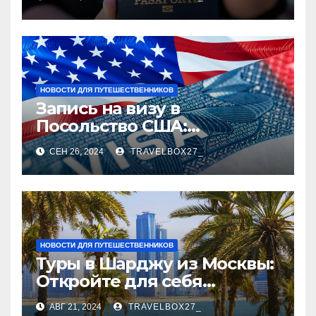
НОВОСТИ ДЛЯ ПУТЕШЕСТВЕННИКОВ
Запись на визу в
Посольство США:
Пошаговое руководство
СЕН 26, 2024
TRAVELBOX27_
НОВОСТИ ДЛЯ ПУТЕШЕСТВЕННИКОВ
Туры в Шарджу из Москвы:
Откройте для себя
культурное сердце ОАЭ
АВГ 21, 2024
TRAVELBOX27_