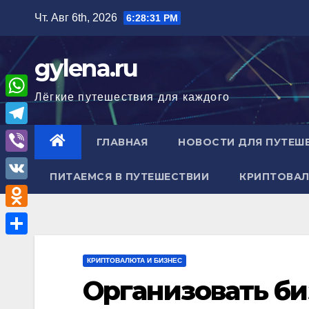
Перейти
Чт. Авг 6th, 2026
6:28:33 PM
к
содержимому
gylena.ru
Лёгкие путешествия для каждого
W
h
T
ГЛАВНАЯ
НОВОСТИ ДЛЯ ПУТЕШ
a
e
V
t
ПИТАЕМСЯ В ПУТЕШЕСТВИИ
КРИПТОВАЛ
l
i
V
s
e
b
K
A
O
g
e
p
d
r
О
r
p
n
КРИПТОВАЛЮТА И БИЗНЕС
a
т
Организовать би
o
m
п
k