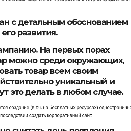
план с детальным обоснованием
его развития.
ампанию. На первых порах
вар можно среди окружающих,
вать товар всем своим
ействительно уникальный и
т это делать в любом случае.
ся создание (в т.ч. на бесплатных ресурсах) одностраничн
впоследствии создать корпоративный сайт.
жно считать день появления