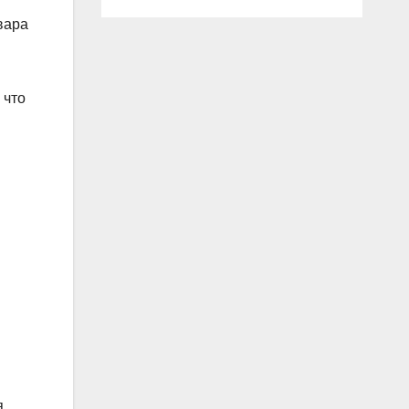
вара
 что
,