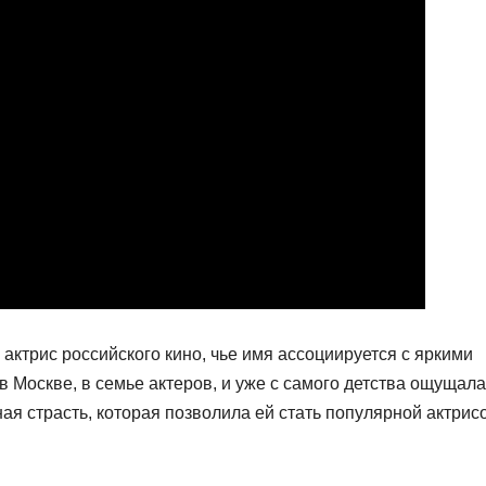
актрис российского кино, чье имя ассоциируется с яркими
в Москве, в семье актеров, и уже с самого детства ощущала
ная страсть, которая позволила ей стать популярной актрис