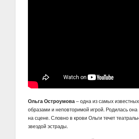
Ольга Остроумова
– одна из самых известных 
образами и неповторимой игрой. Родилась она 
на сцене. Словно в крови Ольги течет театраль
звездой эстрады.