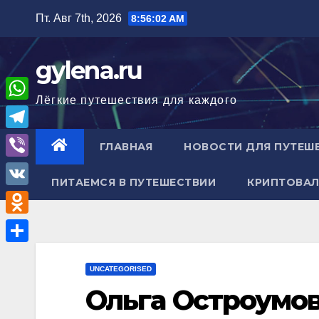
Перейти
Пт. Авг 7th, 2026
8:56:03 AM
к
содержимому
gylena.ru
Лёгкие путешествия для каждого
W
h
T
ГЛАВНАЯ
НОВОСТИ ДЛЯ ПУТЕШ
a
e
V
t
ПИТАЕМСЯ В ПУТЕШЕСТВИИ
КРИПТОВАЛ
l
i
V
s
e
b
K
A
O
g
e
p
d
r
О
r
p
n
UNCATEGORISED
a
т
Ольга Остроумов
o
m
п
k