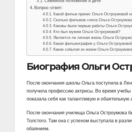
Семейное положение и дети
Вопрос-ответ:
Какой фильм принес Ольге Остроумовой н
Сколько фильмов сняла Ольга Остроумов
Каковы были первые работы Ольги Остроум
Кто был мужем Ольги Остроумовой?
Является ли личная жизнь Ольги Остроум
Какая фильмография у Ольги Остроумово
Какие события из жизни Ольги Остроумов
Биография Ольги Ос
После окончания школы Ольга поступила в Лени
получила профессию актрисы. Во время учебы в
показала себя как талантливую и обаятельную а
После окончания училища Ольга Остроумова бы
Толстого. Там она с успехом выступала в разл
обаянием.