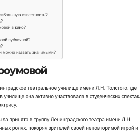
аибольшую известность?
а?
овой в кино?
овой публичной?
й?
ой можно назвать значимыми?
троумовой
нградское театральное училище имени Л.Н. Толстого, где
 училище она активно участвовала в студенческих спектак
ктрису.
ла принята в труппу Ленинградского театра имени Л.Н.
ичных ролях, покоряя зрителей своей неповторимой игрой и