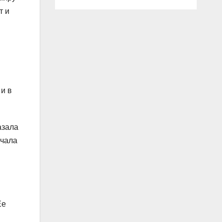
т и
 и в
азала
ачала
Ее