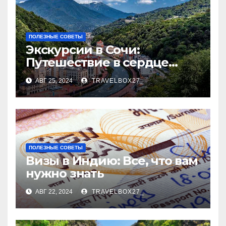
ПОЛЕЗНЫЕ СОВЕТЫ
Экскурсии в Сочи:
Путешествие в сердце
Черноморского курорта
АВГ 25, 2024
TRAVELBOX27_
ПОЛЕЗНЫЕ СОВЕТЫ
Визы в Индию: Все, что вам
нужно знать
АВГ 22, 2024
TRAVELBOX27_