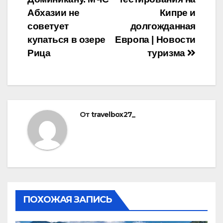
записям
Абхазии не
Кипре и
советует
долгожданная
купаться в озере
Европа | Новости
Рица
туризма
От
travelbox27_
ПОХОЖАЯ ЗАПИСЬ