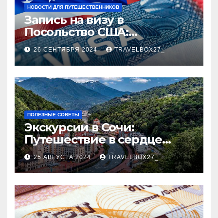
НОВОСТИ ДЛЯ ПУТЕШЕСТВЕННИКОВ
Запись на визу в
Посольство США:
Пошаговое руководство
26 СЕНТЯБРЯ 2024
TRAVELBOX27_
ПОЛЕЗНЫЕ СОВЕТЫ
Экскурсии в Сочи:
Путешествие в сердце
Черноморского курорта
25 АВГУСТА 2024
TRAVELBOX27_