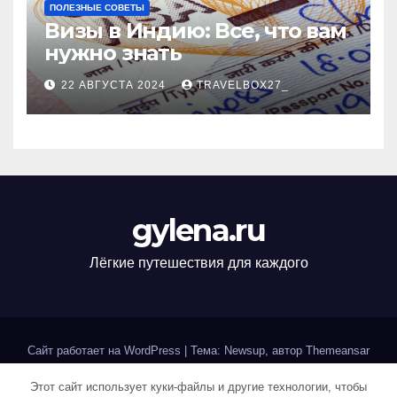
ПОЛЕЗНЫЕ СОВЕТЫ
Визы в Индию: Все, что вам
нужно знать
22 АВГУСТА 2024
TRAVELBOX27_
gylena.ru
Лёгкие путешествия для каждого
Сайт работает на WordPress
|
Тема: Newsup, автор
Themeansar
Этот сайт использует куки-файлы и другие технологии, чтобы
Home
Sample Page
Авторам и правообладателям