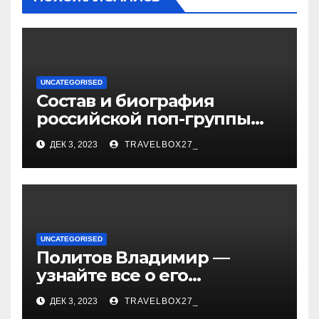
UNCATEGORISED
Состав и биография
российской поп-группы
«Иванушки интернешнл»
ДЕК 3, 2023
TRAVELBOX27_
— история успеха, музыка
и судьбы участников
UNCATEGORISED
Политов Владимир —
узнайте все о его
биографии, возрасте и
ДЕК 3, 2023
TRAVELBOX27_
впечатляющих