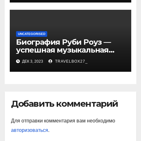
достижениях!
UNCATEGORISED
Биография Руби Роуз —
успешная музыкальная
карьера, личная жизнь и
ДЕК 3, 2023
TRAVELBOX27_
знаковые достижения
Добавить комментарий
Для отправки комментария вам необходимо
авторизоваться
.