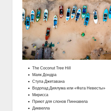
The Coconut Tree Hill
Маяк Дондра
Ступа Джетавана
Водопад Диялума или «Фата Невесты»
Мирисса
Приют для слонов Пиннавела
Диквелла