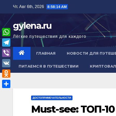
Перейти
Чт. Авг 6th, 2026
8:58:15 AM
к
содержимому
gylena.ru
Лёгкие путешествия для каждого
W
h
T
ГЛАВНАЯ
НОВОСТИ ДЛЯ ПУТЕШ
a
e
V
t
ПИТАЕМСЯ В ПУТЕШЕСТВИИ
КРИПТОВАЛ
l
i
V
s
e
b
K
A
O
g
e
p
d
r
О
r
p
n
ДОСТОПРИМЕЧАТЕЛЬНОСТИ
a
т
Must-see: ТОП-1
o
m
п
k