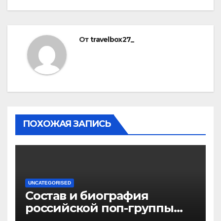
От
travelbox27_
ПОХОЖАЯ ЗАПИСЬ
UNCATEGORISED
Состав и биография
российской поп-группы
«Иванушки интернешнл»