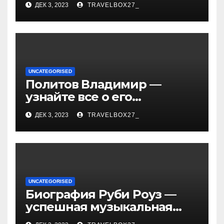
ДЕК 3, 2023
TRAVELBOX27_
— история успеха, музыка
и судьбы участников
UNCATEGORISED
Политов Владимир —
узнайте все о его
биографии, возрасте и
ДЕК 3, 2023
TRAVELBOX27_
впечатляющих
достижениях!
UNCATEGORISED
Биография Руби Роуз —
успешная музыкальная
карьера, личная жизнь и