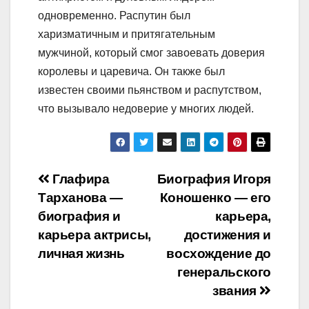
одновременно. Распутин был
харизматичным и притягательным
мужчиной, который смог завоевать доверия
королевы и царевича. Он также был
известен своими пьянством и распутством,
что вызывало недоверие у многих людей.
Навигация
Глафира
Биография Игоря
Тарханова —
Коношенко — его
по
биография и
карьера,
записям
карьера актрисы,
достижения и
личная жизнь
восхождение до
генеральского
звания