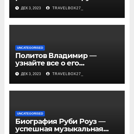
«Иванушки интернешнл»
ДЕК 3, 2023
TRAVELBOX27_
— история успеха, музыка
и судьбы участников
UNCATEGORISED
Политов Владимир —
узнайте все о его
биографии, возрасте и
ДЕК 3, 2023
TRAVELBOX27_
впечатляющих
достижениях!
UNCATEGORISED
Биография Руби Роуз —
успешная музыкальная