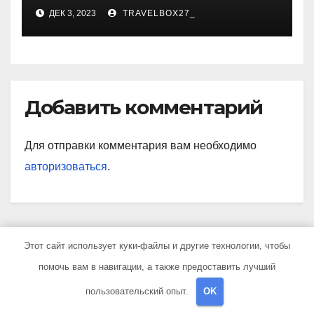
карьера, личная жизнь и
ДЕК 3, 2023
TRAVELBOX27_
знаковые достижения
Добавить комментарий
Для отправки комментария вам необходимо
авторизоваться
.
Этот сайт использует куки-файлы и другие технологии, чтобы
Поиск
помочь вам в навигации, а также предоставить лучший
пользовательский опыт.
OK
Поиск