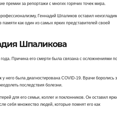
е премии за репортажи с многих горячих точек мира.
профессионализму, Геннадий Шпаликов оставил неизглади
в памяти как один из самых ярких представителей своей
адия Шпаликова
 года. Причина его смерти была связана с осложнениями п
к у него была диагностирована COVID-19. Врачи боролись з
преодолеть последствия болезни.
рей для его семьи, коллег и поклонников. Он оставил ярк
осле себя множество людей, которые помнят его как