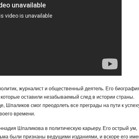
политик, журналист и общественный деятель. Его биографи
 которые оставили незабываемый след в истории страны.
, Шпаликов смог преодолеть все преграды на пути к успех
воего времени.
ннадия Шпаликова в политическую карьеру. Его острый ум,
сьма были признаны ведущими изданиями, и вскоре его им