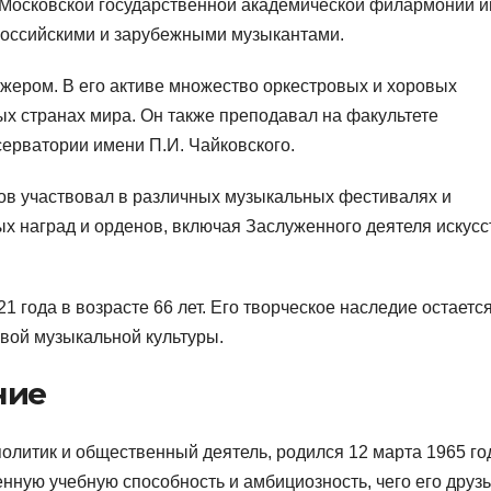
 в Московской государственной академической филармонии 
 российскими и зарубежными музыкантами.
жером. В его активе множество оркестровых и хоровых
ых странах мира. Он также преподавал на факультете
серватории имени П.И. Чайковского.
ов участвовал в различных музыкальных фестивалях и
х наград и орденов, включая Заслуженного деятеля искусс
 года в возрасте 66 лет. Его творческое наследие остаетс
овой музыкальной культуры.
ние
литик и общественный деятель, родился 12 марта 1965 го
ную учебную способность и амбициозность, чего его друзь