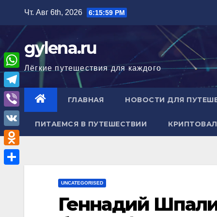
Перейти
Чт. Авг 6th, 2026
6:16:00 PM
к
содержимому
gylena.ru
Лёгкие путешествия для каждого
W
h
T
ГЛАВНАЯ
НОВОСТИ ДЛЯ ПУТЕШ
a
e
V
t
ПИТАЕМСЯ В ПУТЕШЕСТВИИ
КРИПТОВАЛ
l
i
V
s
e
b
K
A
O
g
e
p
d
r
О
r
p
n
UNCATEGORISED
a
т
Геннадий Шпали
o
m
п
k