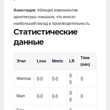
Аннотация:
Абляция компонентов
архитектуры показала, что вносит
наибольший вклад в производительность.
Статистические
данные
Time
Этап
Loss
Metric
LR
(min)
{}.
Warmup
{}.{}
{}.{}
{}
{}
{}.
Main
{}.{}
{}.{}
{}
{}