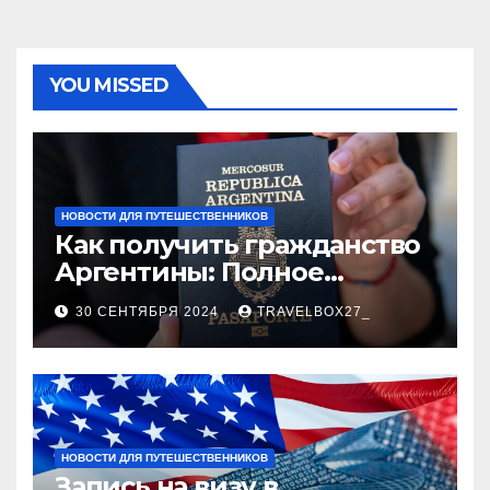
YOU MISSED
НОВОСТИ ДЛЯ ПУТЕШЕСТВЕННИКОВ
Как получить гражданство
Аргентины: Полное
руководство
30 СЕНТЯБРЯ 2024
TRAVELBOX27_
НОВОСТИ ДЛЯ ПУТЕШЕСТВЕННИКОВ
Запись на визу в