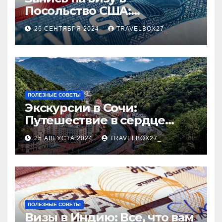
Посольство США:
Пошаговое руководство
26 СЕНТЯБРЯ 2024
TRAVELBOX27_
ПОЛЕЗНЫЕ СОВЕТЫ
Экскурсии в Сочи:
Путешествие в сердце
Черноморского курорта
25 АВГУСТА 2024
TRAVELBOX27_
ПОЛЕЗНЫЕ СОВЕТЫ
Визы в Индию: Все, что вам