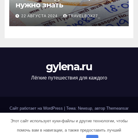
нужно знать
22 АВГУСТА 2024
TRAVELBOX27_
gylena.ru
Лёгкие путешествия для каждого
Сайт работает на WordPress
|
Тема: Newsup, автор
Themeansar
Этот сайт использует куки-файлы и другие технологии, чтобы
Home
Sample Page
Авторам и правообладателям
помочь вам в навигации, а также предоставить лучший
Карта сайта
Политика конфиденциальности