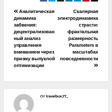
Навигация
Аналитическая
Скалярная
динамика
электродинамика
по
забвения:
страсти:
записям
децентрализован
фрактальная
ный анализ
размерность
управления
Parameters в
вниманием через
масштабах
призму выпуклой
повседневности
оптимизации
От
travelbox27_