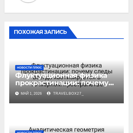
ПОХОЖАЯ ЗАПИСЬ
НОВОСТИ ПЛЮС
Флуктуационная физика
прокрастинации: почему
следы всегда
МАЙ 1, 2026
TRAVELBOX27_
хаотизируется в 10-мерном
пространстве
НОВОСТИ ПЛЮС