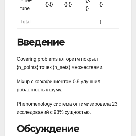
Fine-
{}.
{}.{}
{}.{}
{}
tune
{}
Total
–
–
–
{}
Введение
Covering problems алгоритм покрыл
{n_points} точек {n_sets} множествами.
Mixup с коэффициентом 0.8 улучшил
робастность к шуму.
Phenomenology система оптимизировала 23
исследований с 93% сущностью.
Обсуждение