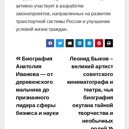
активно участвует в разработке
законопроектов, направленных на развитие
транспортной системы России и улучшение
условий жизни граждан.
Навигация
Биография
Леонид Быков –
Анатолия
великий артист
по
Иванова — от
советского
записям
деревенского
кинематографа и
мальчика до
театра, чья
признанного
биография
лидера сферы
окутана тайной
бизнеса и науки
творчества и
необычных
ролей