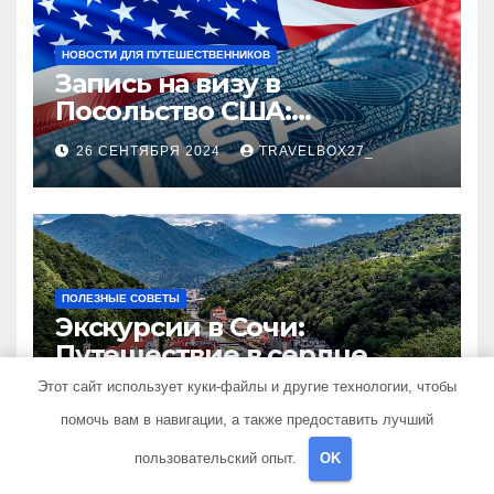
НОВОСТИ ДЛЯ ПУТЕШЕСТВЕННИКОВ
Запись на визу в
Посольство США:
Пошаговое руководство
26 СЕНТЯБРЯ 2024
TRAVELBOX27_
ПОЛЕЗНЫЕ СОВЕТЫ
Экскурсии в Сочи:
Путешествие в сердце
Черноморского курорта
Этот сайт использует куки-файлы и другие технологии, чтобы
25 АВГУСТА 2024
TRAVELBOX27_
помочь вам в навигации, а также предоставить лучший
пользовательский опыт.
OK