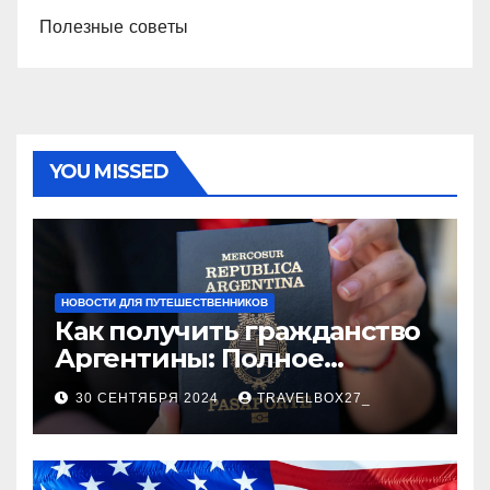
Полезные советы
YOU MISSED
НОВОСТИ ДЛЯ ПУТЕШЕСТВЕННИКОВ
Как получить гражданство
Аргентины: Полное
руководство
30 СЕНТЯБРЯ 2024
TRAVELBOX27_