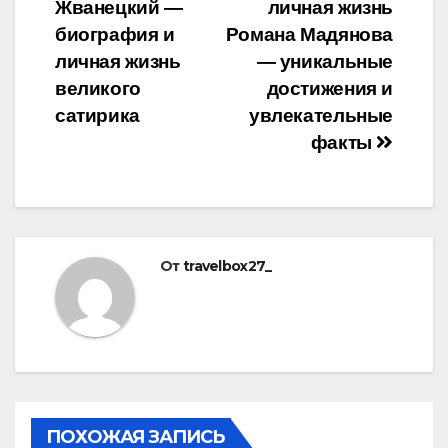
Жванецкий —
личная жизнь
по
биография и
Романа Мадянова
записям
личная жизнь
— уникальные
великого
достижения и
сатирика
увлекательные
факты
От
travelbox27_
ПОХОЖАЯ ЗАПИСЬ