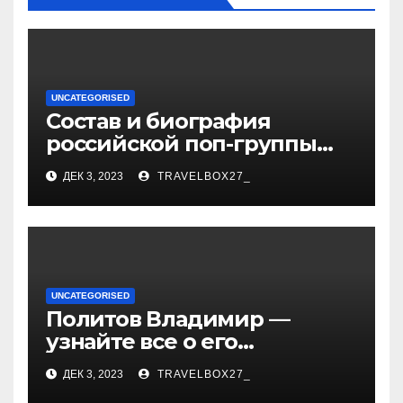
UNCATEGORISED
Состав и биография
российской поп-группы
«Иванушки интернешнл»
ДЕК 3, 2023
TRAVELBOX27_
— история успеха, музыка
и судьбы участников
UNCATEGORISED
Политов Владимир —
узнайте все о его
биографии, возрасте и
ДЕК 3, 2023
TRAVELBOX27_
впечатляющих