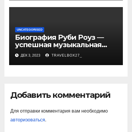
достижениях!
UNCATEGORISED
Биография Руби Роуз —
успешная музыкальная
карьера, личная жизнь и
ДЕК 3, 2023
TRAVELBOX27_
знаковые достижения
Добавить комментарий
Для отправки комментария вам необходимо
авторизоваться
.