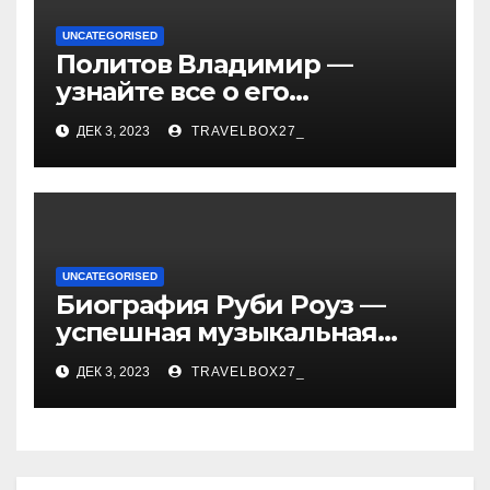
UNCATEGORISED
Политов Владимир —
узнайте все о его
биографии, возрасте и
ДЕК 3, 2023
TRAVELBOX27_
впечатляющих
достижениях!
UNCATEGORISED
Биография Руби Роуз —
успешная музыкальная
карьера, личная жизнь и
ДЕК 3, 2023
TRAVELBOX27_
знаковые достижения