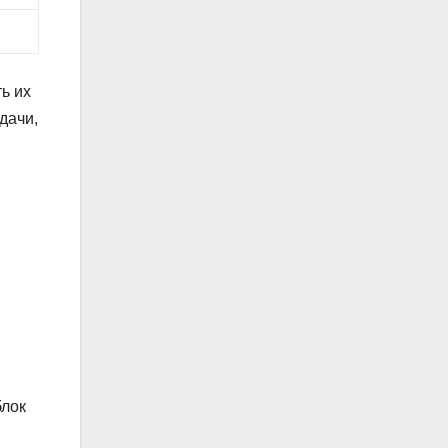
ь их
дачи,
блок