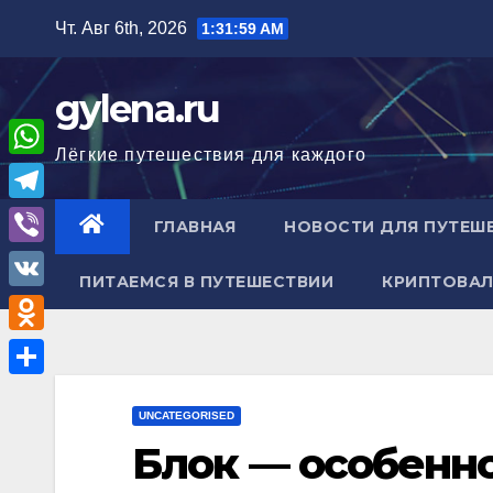
Перейти
Чт. Авг 6th, 2026
1:32:00 AM
к
содержимому
gylena.ru
Лёгкие путешествия для каждого
W
h
T
ГЛАВНАЯ
НОВОСТИ ДЛЯ ПУТЕШ
a
e
V
t
ПИТАЕМСЯ В ПУТЕШЕСТВИИ
КРИПТОВАЛ
l
i
V
s
e
b
K
A
O
g
e
p
d
r
О
r
p
n
UNCATEGORISED
a
т
Блок — особенно
o
m
п
k