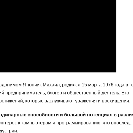
вдонимом Япончик Михаил, родился 15 марта 1976 года в г
ий предприниматель, блогер и общественный деятель. Его
остижений, которые заслуживают уважения и восхищения.
ординарные способности и большой потенциал в разл
интерес к компьютерам и программированию, что впоследс
дустрии.