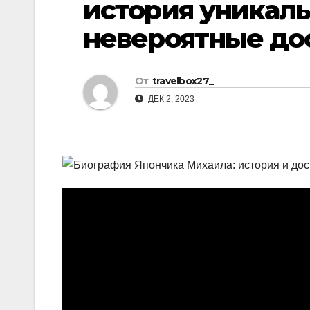
история уникал
р
l
а
невероятные до
a
в
s
и
От
travelbox27_
s
т
ДЕК 2, 2023
n
ь
i
k
i