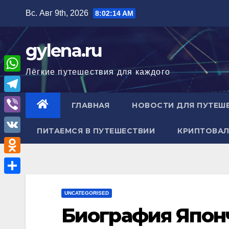
Перейти
Вс. Авг 9th, 2026
8:02:15 AM
к
содержимому
gylena.ru
Лёгкие путешествия для каждого
W
h
T
ГЛАВНАЯ
НОВОСТИ ДЛЯ ПУТЕШ
a
e
V
t
ПИТАЕМСЯ В ПУТЕШЕСТВИИ
КРИПТОВАЛ
l
i
V
s
e
b
K
A
O
g
e
p
d
r
О
r
p
n
UNCATEGORISED
a
т
Биография Япон
o
m
п
k