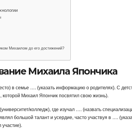
хнологии
ы
иком Михаилом до его достижений?
ование Михаила Япончика
есто) в семье …. (указать информацию о родителях). С детс
и, которой Михаил Япончик посвятил свою жизнь).
университет/колледж), где изучал …. (назвать специализа
влял большой талант и усердие, часто участвуя в …. (указ
 участие).