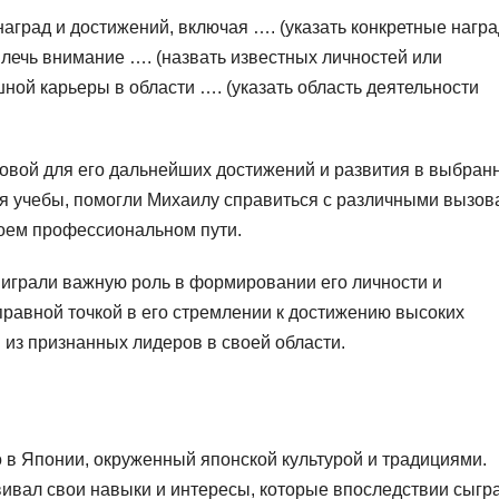
аград и достижений, включая …. (указать конкретные нагр
влечь внимание …. (назвать известных личностей или
шной карьеры в области …. (указать область деятельности
овой для его дальнейших достижений и развития в выбран
мя учебы, помогли Михаилу справиться с различными вызов
воем профессиональном пути.
играли важную роль в формировании его личности и
правной точкой в его стремлении к достижению высоких
м из признанных лидеров в своей области.
 в Японии, окруженный японской культурой и традициями.
вивал свои навыки и интересы, которые впоследствии сыгр