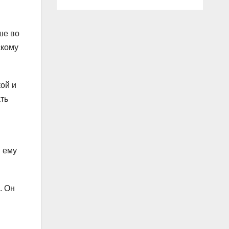
ше во
скому
ой и
ть
я ему
. Он