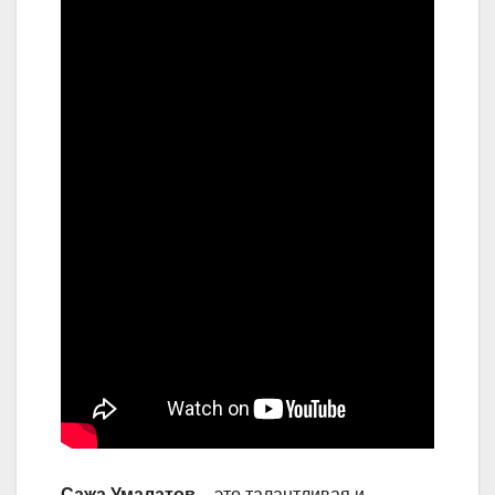
Сажа Умалатов
– это талантливая и