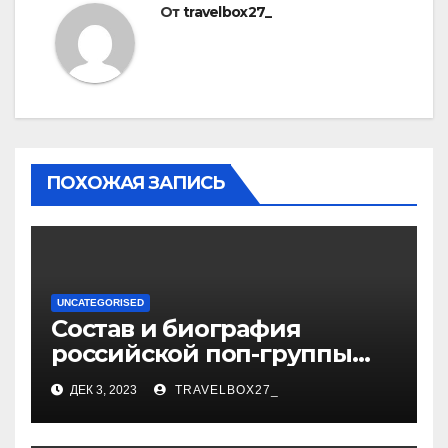
От
travelbox27_
ПОХОЖАЯ ЗАПИСЬ
UNCATEGORISED
Состав и биография
российской поп-группы
«Иванушки интернешнл»
ДЕК 3, 2023
TRAVELBOX27_
— история успеха, музыка
и судьбы участников