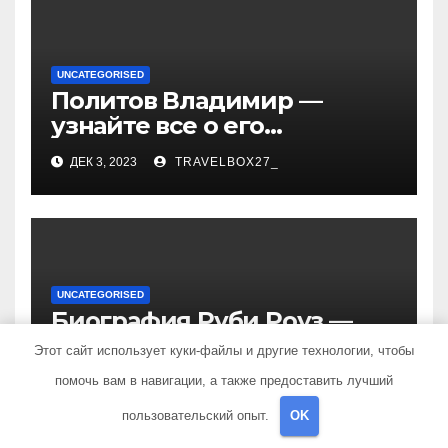
UNCATEGORISED
Политов Владимир —
узнайте все о его
биографии, возрасте и
ДЕК 3, 2023
TRAVELBOX27_
впечатляющих
достижениях!
UNCATEGORISED
Биография Руби Роуз —
успешная музыкальная
Этот сайт использует куки-файлы и другие технологии, чтобы
карьера, личная жизнь и
помочь вам в навигации, а также предоставить лучший
ДЕК 3, 2023
TRAVELBOX27_
знаковые достижения
пользовательский опыт.
OK