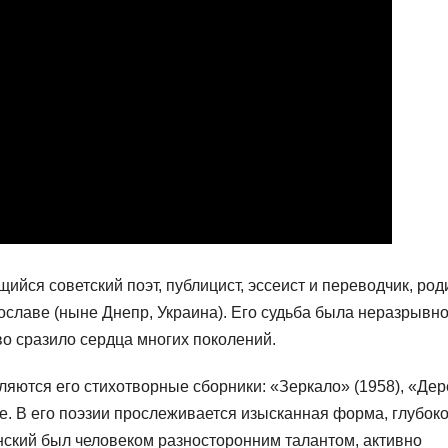
йся советский поэт, публицист, эссеист и переводчик, род
ославе (ныне Днепр, Украина). Его судьба была неразрывн
во сразило сердца многих поколений.
ются его стихотворные сборники: «Зеркало» (1958), «Де
ие. В его поэзии прослеживается изысканная форма, глубок
ский был человеком разносторонним талантом, активно