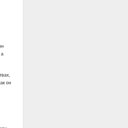
он
 а
твах,
как он