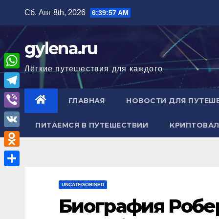
Перейти
Сб. Авг 8th, 2026
6:39:58 AM
к
содержимому
gylena.ru
Лёгкие путешествия для каждого
W
h
T
ГЛАВНАЯ
НОВОСТИ ДЛЯ ПУТЕШ
a
e
V
t
ПИТАЕМСЯ В ПУТЕШЕСТВИИ
КРИПТОВАЛ
l
i
V
s
e
b
K
A
O
g
e
p
d
r
О
r
p
n
UNCATEGORISED
a
т
Биография Робе
o
m
п
k