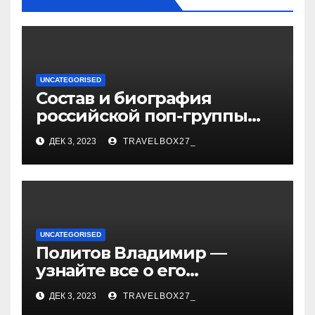
UNCATEGORISED
Состав и биография
российской поп-группы
«Иванушки интернешнл»
ДЕК 3, 2023
TRAVELBOX27_
— история успеха, музыка
и судьбы участников
UNCATEGORISED
Политов Владимир —
узнайте все о его
биографии, возрасте и
ДЕК 3, 2023
TRAVELBOX27_
впечатляющих