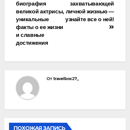
записям
биография
захватывающей
великой актрисы,
личной жизнью —
уникальные
узнайте все о ней!
факты о ее жизни
и славные
достижения
От
travelbox27_
ПОХОЖАЯ ЗАПИСЬ