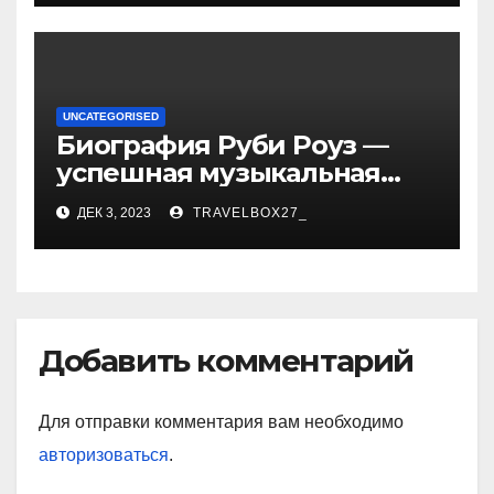
достижениях!
UNCATEGORISED
Биография Руби Роуз —
успешная музыкальная
карьера, личная жизнь и
ДЕК 3, 2023
TRAVELBOX27_
знаковые достижения
Добавить комментарий
Для отправки комментария вам необходимо
авторизоваться
.