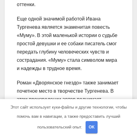
оттенки.
Еще одной значимой работой Ивана
Тургенева является знаменитая повесть
«Муму». В этой маленькой истории о судьбе
простой девушки и ее собаки писатель смог
передать глубину человеческих чувств и
сострадания. «Муму» стала символом мира
и надежды в трудное время.
Роман «Дворянское гнездо» также занимает
почетное место в творчестве Тургенева. В
этом произведении автор поднимает
вопросы о старом и новом поколении и
Этот сайт использует куки-файлы и другие технологии, чтобы
показывает полное разочарование в
помочь вам в навигации, а также предоставить лучший
идеалах российской дореволюционной
пользовательский опыт.
OK
жизни. «Дворянское гнездо» является