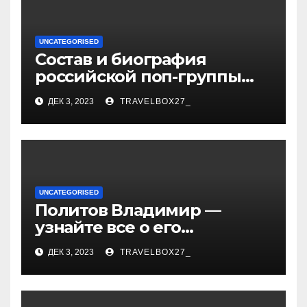
UNCATEGORISED
Состав и биография
российской поп-группы
«Иванушки интернешнл»
ДЕК 3, 2023
TRAVELBOX27_
— история успеха, музыка
и судьбы участников
UNCATEGORISED
Политов Владимир —
узнайте все о его
биографии, возрасте и
ДЕК 3, 2023
TRAVELBOX27_
впечатляющих
достижениях!