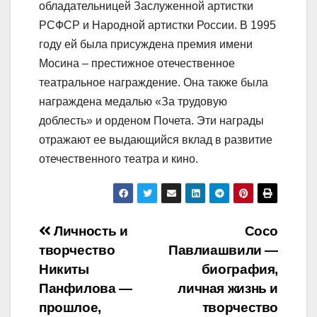
обладательницей Заслуженной артистки
РСФСР и Народной артистки России. В 1995
году ей была присуждена премия имени
Мосина – престижное отечественное
театральное награждение. Она также была
награждена медалью «За трудовую
доблесть» и орденом Почета. Эти награды
отражают ее выдающийся вклад в развитие
отечественного театра и кино.
Навигация
Личность и
Сосо
творчество
Павлиашвили —
по
Никиты
биография,
записям
Панфилова —
личная жизнь и
прошлое,
творчество