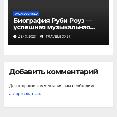
UNCATEGORISED
Биография Руби Роуз —
успешная музыкальная
карьера, личная жизнь и
ДЕК 3, 2023
TRAVELBOX27_
знаковые достижения
Добавить комментарий
Для отправки комментария вам необходимо
авторизоваться
.