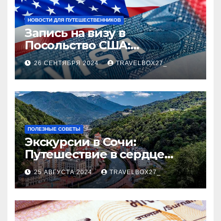
НОВОСТИ ДЛЯ ПУТЕШЕСТВЕННИКОВ
Запись на визу в
Посольство США:
Пошаговое руководство
26 СЕНТЯБРЯ 2024
TRAVELBOX27_
ПОЛЕЗНЫЕ СОВЕТЫ
Экскурсии в Сочи:
Путешествие в сердце
Черноморского курорта
25 АВГУСТА 2024
TRAVELBOX27_