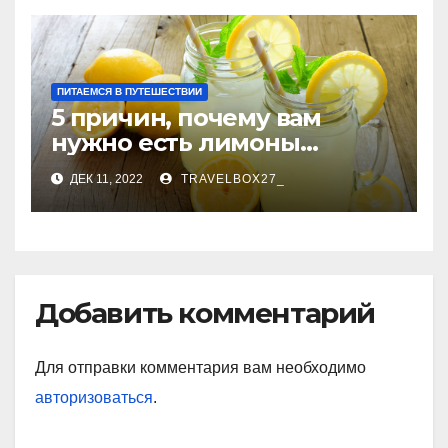
ПИТАЕМСЯ В ПУТЕШЕСТВИИ
5 причин, почему вам
нужно есть лимоны
каждый день
ДЕК 11, 2022
TRAVELBOX27_
Добавить комментарий
Для отправки комментария вам необходимо
авторизоваться
.