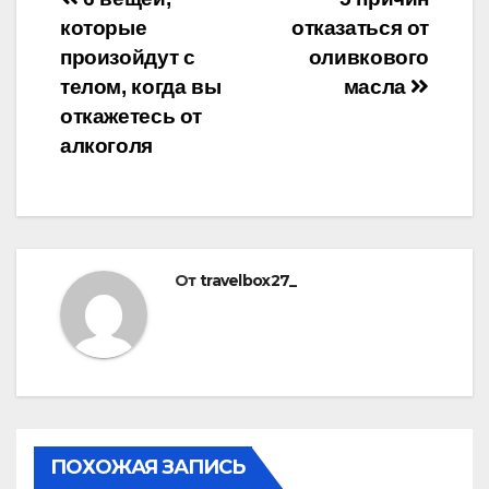
Навигация
которые
отказаться от
по
произойдут с
оливкового
записям
телом, когда вы
масла
откажетесь от
алкоголя
От
travelbox27_
ПОХОЖАЯ ЗАПИСЬ