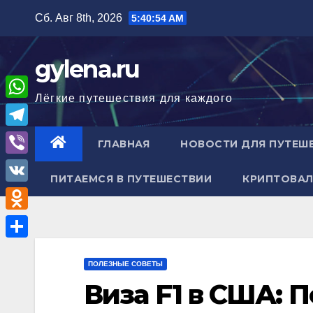
Перейти
Сб. Авг 8th, 2026
5:40:56 AM
к
содержимому
gylena.ru
Лёгкие путешествия для каждого
W
h
T
ГЛАВНАЯ
НОВОСТИ ДЛЯ ПУТЕШ
a
e
V
t
ПИТАЕМСЯ В ПУТЕШЕСТВИИ
КРИПТОВАЛ
l
i
V
s
e
b
K
A
O
g
e
p
d
r
О
r
p
n
ПОЛЕЗНЫЕ СОВЕТЫ
a
т
Виза F1 в США: 
o
m
п
k