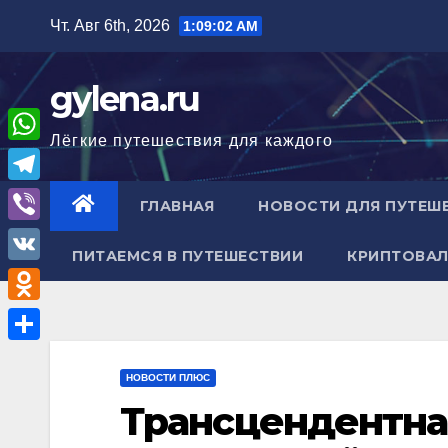
Перейти
Чт. Авг 6th, 2026
1:09:03 AM
к
содержимому
gylena.ru
Лёгкие путешествия для каждого
W
h
T
ГЛАВНАЯ
НОВОСТИ ДЛЯ ПУТЕШ
a
e
V
t
ПИТАЕМСЯ В ПУТЕШЕСТВИИ
КРИПТОВАЛ
l
i
V
s
e
b
K
A
O
g
e
p
d
r
О
r
p
n
НОВОСТИ ПЛЮС
a
т
Трансцендентна
o
m
п
k