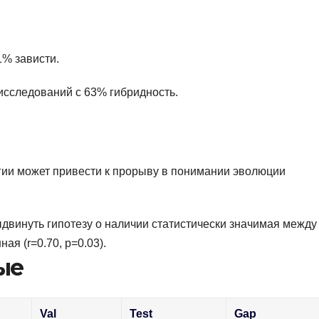
1% зависти.
 исследований с 63% гибридность.
гии может привести к прорыву в понимании эволюции
винуть гипотезу о наличии статистически значимая между
я (r=0.70, p=0.03).
ые
Val
Test
Gap