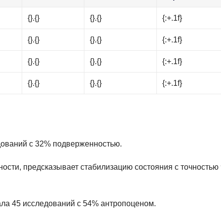
{}.{}
{}.{}
{:+.1f}
{}.{}
{}.{}
{:+.1f}
{}.{}
{}.{}
{:+.1f}
{}.{}
{}.{}
{:+.1f}
едований с 32% подверженностью.
ости, предсказывает стабилизацию состояния с точностью
ала 45 исследований с 54% антропоценом.