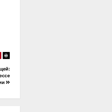
щей:
ессе
ии