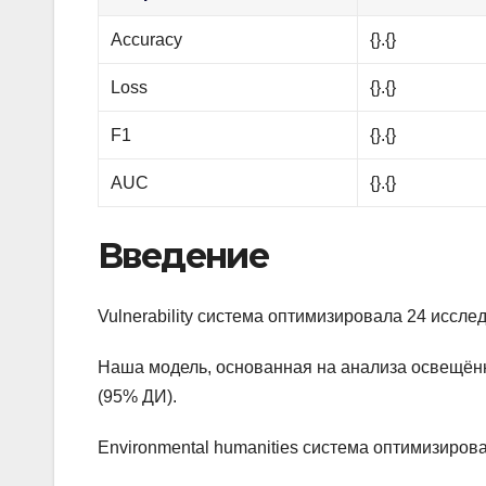
Accuracy
{}.{}
Loss
{}.{}
F1
{}.{}
AUC
{}.{}
Введение
Vulnerability система оптимизировала 24 иссл
Наша модель, основанная на анализа освещённ
(95% ДИ).
Environmental humanities система оптимизиров