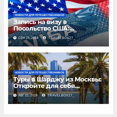
НОВОСТИ ДЛЯ ПУТЕШЕСТВЕННИКОВ
Запись на визу в
Посольство США:
Пошаговое руководство
СЕН 26, 2024
TRAVELBOX27_
НОВОСТИ ДЛЯ ПУТЕШЕСТВЕННИКОВ
Туры в Шарджу из Москвы:
Откройте для себя
культурное сердце ОАЭ
АВГ 21, 2024
TRAVELBOX27_