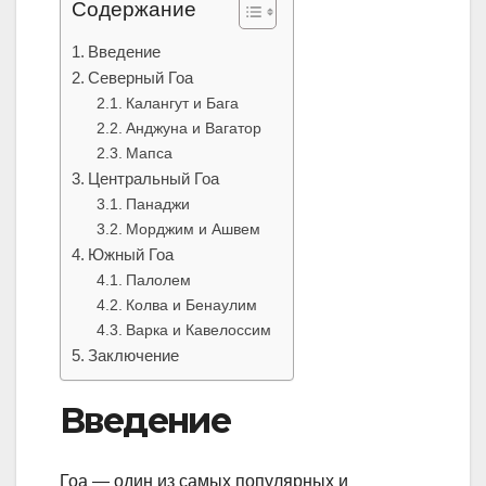
Содержание
Введение
Северный Гоа
Калангут и Бага
Анджуна и Вагатор
Мапса
Центральный Гоа
Панаджи
Морджим и Ашвем
Южный Гоа
Палолем
Колва и Бенаулим
Варка и Кавелоссим
Заключение
Введение
Гоа — один из самых популярных и