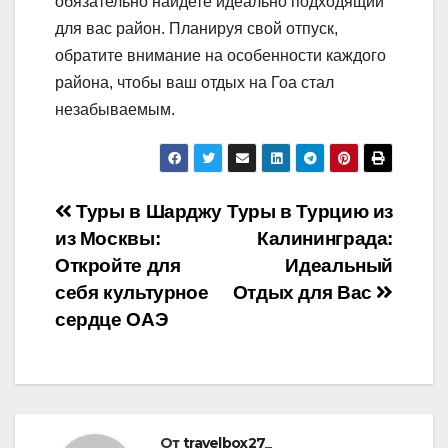
обязательно найдете идеально подходящий
для вас район. Планируя свой отпуск,
обратите внимание на особенности каждого
района, чтобы ваш отдых на Гоа стал
незабываемым.
Навигация
Туры в Шарджу
Туры в Турцию из
из Москвы:
Калининграда:
по
Откройте для
Идеальный
записям
себя культурное
Отдых для Вас
сердце ОАЭ
От
travelbox27_