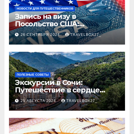
НОВОСТИ ДЛЯ ПУТЕШЕСТВЕННИКОВ
Запись на визу в
Посольство США:
Пошаговое руководство
26 СЕНТЯБРЯ 2024
TRAVELBOX27_
ПОЛЕЗНЫЕ СОВЕТЫ
Экскурсии в Сочи:
Путешествие в сердце
Черноморского курорта
25 АВГУСТА 2024
TRAVELBOX27_