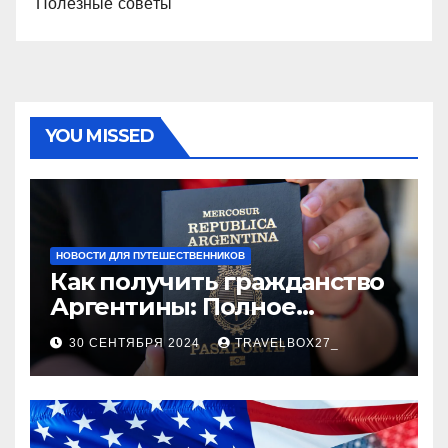
Полезные советы
YOU MISSED
НОВОСТИ ДЛЯ ПУТЕШЕСТВЕННИКОВ
Как получить гражданство
Аргентины: Полное
руководство
30 СЕНТЯБРЯ 2024
TRAVELBOX27_