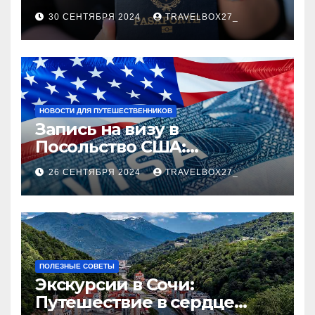
руководство
30 СЕНТЯБРЯ 2024
TRAVELBOX27_
НОВОСТИ ДЛЯ ПУТЕШЕСТВЕННИКОВ
Запись на визу в
Посольство США:
Пошаговое руководство
26 СЕНТЯБРЯ 2024
TRAVELBOX27_
ПОЛЕЗНЫЕ СОВЕТЫ
Экскурсии в Сочи:
Путешествие в сердце