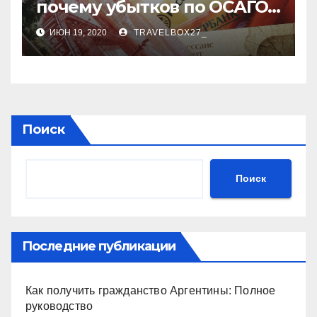
почему убытков по ОСАГО
стало меньше
ИЮН 19, 2020
TRAVELBOX27_
Поиск
Поиск
Последние публикации
Как получить гражданство Аргентины: Полное
руководство