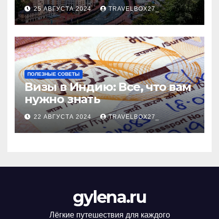
Черноморского курорта
25 АВГУСТА 2024
TRAVELBOX27_
ПОЛЕЗНЫЕ СОВЕТЫ
Визы в Индию: Все, что вам
нужно знать
22 АВГУСТА 2024
TRAVELBOX27_
gylena.ru
Лёгкие путешествия для каждого