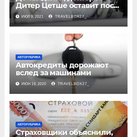
Дитер Цетше оставит пост
главы концерна Daimler
ИЮЛ 9, 2021
TRAVELBOX27_
АВТОРУБРИКА
Автокредиты дорожают
вслед за машинами
ИЮН 19, 2020
TRAVELBOX27_
АВТОРУБРИКА
Страховщики объяснили,