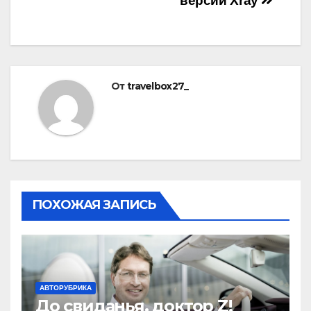
версии Xray
От
travelbox27_
ПОХОЖАЯ ЗАПИСЬ
АВТОРУБРИКА
До свиданья, доктор Z!