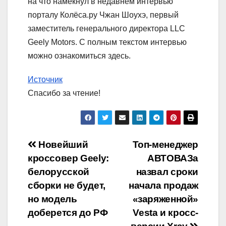
на что намекнул в недавнем интервью
порталу Колёса.ру Чжан Шоухэ, первый
заместитель генерального директора LLC
Geely Motors. С полным текстом интервью
можно ознакомиться здесь.
Источник
Спасибо за чтение!
Навигация
Новейший
Топ-менеджер
кроссовер Geely:
АВТОВАЗа
по
белорусской
назвал сроки
записям
сборки не будет,
начала продаж
но модель
«заряженной»
доберется до РФ
Vesta и кросс-