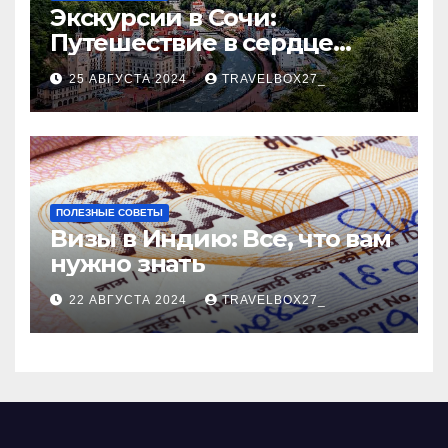
Экскурсии в Сочи:
Путешествие в сердце
Черноморского курорта
25 АВГУСТА 2024
TRAVELBOX27_
ПОЛЕЗНЫЕ СОВЕТЫ
Визы в Индию: Все, что вам
нужно знать
22 АВГУСТА 2024
TRAVELBOX27_