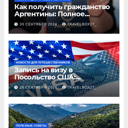
Как получить гражданство
Аргентины: Полное
руководство
30 СЕНТЯБРЯ 2024
TRAVELBOX27_
НОВОСТИ ДЛЯ ПУТЕШЕСТВЕННИКОВ
Запись на визу в
Посольство США:
Пошаговое руководство
26 СЕНТЯБРЯ 2024
TRAVELBOX27_
ПОЛЕЗНЫЕ СОВЕТЫ