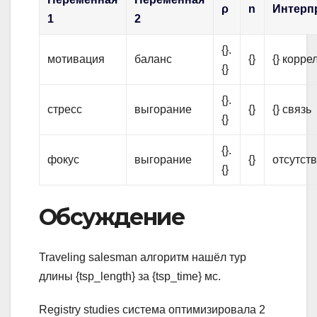
ρ
n
Интерп
1
2
{}.
мотивация
баланс
{}
{} корре
{}
{}.
стресс
выгорание
{}
{} связь
{}
{}.
фокус
выгорание
{}
отсутств
{}
Обсуждение
Traveling salesman алгоритм нашёл тур
длины {tsp_length} за {tsp_time} мс.
Registry studies система оптимизировала 2